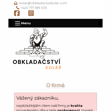
kolar@obkladactsvikolar.com
+420 777 189 035
Menu
O firmě
Vážený zákazníku,
nejdůležitějším cílem naší firmy je
kvalita
provedeného díla a Vaše
spokojenost
. Vysoké