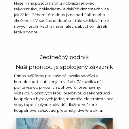
Naše firma působí na trhu v oblasti renovací,
rekonstrukcí, obkladačství a dalších činnostech více
jak 22 let. Během této doby jsme nasbírali mnoho
zkušeností. V současné době se stále vzděláváme v
nových technikách a materiálech, abychom drželi
krok s dobou.
Jedinečný podnik
Naší prioritou je spokojený zákazník
Přínos naší firmy pro naše zákazníky spočívá v
komplexnosti nabízených služeb. Zákazník u nás
pořídí vše od prvotních pohovorů, přes návrhy,
výstavbu vložkových krbů, přestavbu či rekonstrukci
koupelen a bytových jader, montáže elektroinstalace,
vody,topení, plynu, obkladů, dlažeb, veškeré
koupelnové zařizovací předměty, dveře a okna.