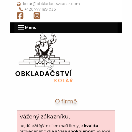
kolar@obkladactsvikolar.com
+420 777 189 035
Menu
O firmě
Vážený zákazníku,
nejdůležitějším cílem naší firmy je
kvalita
provedeného díla a Vaše
spokojenost
. Vysoké