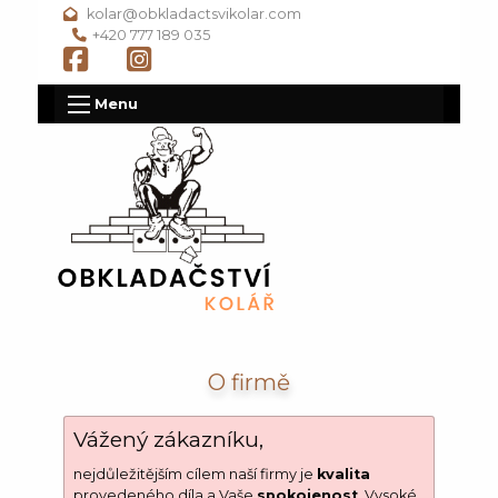
kolar@obkladactsvikolar.com
+420 777 189 035
Menu
O firmě
Vážený zákazníku,
nejdůležitějším cílem naší firmy je
kvalita
provedeného díla a Vaše
spokojenost
. Vysoké