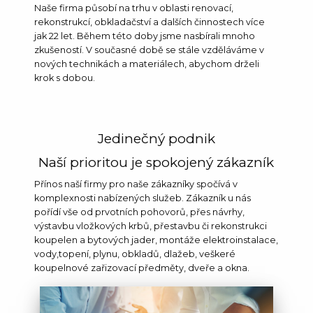
Naše firma působí na trhu v oblasti renovací,
rekonstrukcí, obkladačství a dalších činnostech více
jak 22 let. Během této doby jsme nasbírali mnoho
zkušeností. V současné době se stále vzděláváme v
nových technikách a materiálech, abychom drželi
krok s dobou.
Jedinečný podnik
Naší prioritou je spokojený zákazník
Přínos naší firmy pro naše zákazníky spočívá v
komplexnosti nabízených služeb. Zákazník u nás
pořídí vše od prvotních pohovorů, přes návrhy,
výstavbu vložkových krbů, přestavbu či rekonstrukci
koupelen a bytových jader, montáže elektroinstalace,
vody,topení, plynu, obkladů, dlažeb, veškeré
koupelnové zařizovací předměty, dveře a okna.