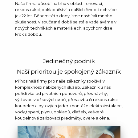
Naše firma působí na trhu v oblasti renovací,
rekonstrukcí, obkladačství a dalších činnostech více
jak 22 let. Během této doby jsme nasbírali mnoho
zkušeností. V současné době se stále vzděláváme v
nových technikách a materiálech, abychom drželi
krok s dobou.
Jedinečný podnik
Naší prioritou je spokojený zákazník
Přínos naší firmy pro naše zákazníky spočívá v
komplexnosti nabízených služeb. Zákazník u nás
pořídí vše od prvotních pohovorů, přes návrhy,
výstavbu vložkových krbů, přestavbu či rekonstrukci
koupelen a bytových jader, montáže elektroinstalace,
vody,topení, plynu, obkladů, dlažeb, veškeré
koupelnové zařizovací předměty, dveře a okna.