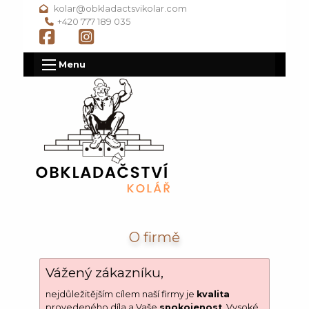
kolar@obkladactsvikolar.com
+420 777 189 035
Menu
O firmě
Vážený zákazníku,
nejdůležitějším cílem naší firmy je
kvalita
provedeného díla a Vaše
spokojenost
. Vysoké