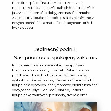
Naše firma působí na trhu v oblasti renovací,
rekonstrukcí, obkladačství a dalších činnostech více
jak 22 let. Během této doby jsme nasbírali mnoho
zkušeností. V současné době se stále vzděláváme v
nových technikách a materiálech, abychom drželi
krok s dobou.
Jedinečný podnik
Naší prioritou je spokojený zákazník
Přínos naší firmy pro naše zákazníky spočívá v
komplexnosti nabízených služeb. Zákazník u nás
pořídí vše od prvotních pohovorů, přes návrhy,
výstavbu vložkových krbů, přestavbu či rekonstrukci
koupelen a bytových jader, montáže elektroinstalace,
vody,topení, plynu, obkladů, dlažeb, veškeré
koupelnové zařizovací předměty, dveře a okna.