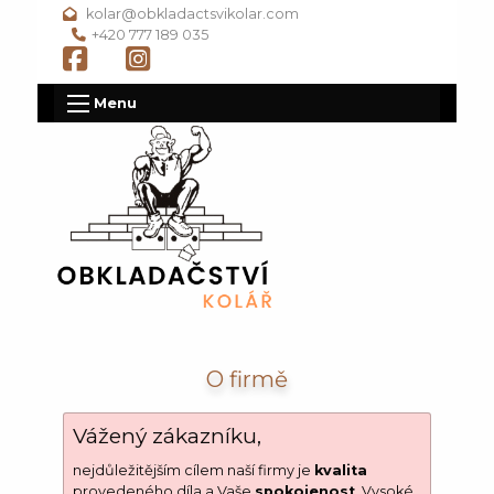
kolar@obkladactsvikolar.com
+420 777 189 035
Menu
O firmě
Vážený zákazníku,
nejdůležitějším cílem naší firmy je
kvalita
provedeného díla a Vaše
spokojenost
. Vysoké